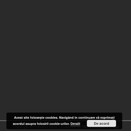
Acest site foloseşte cookies. Navigând în continuare vă exprimaţi
De acord
acordul asupra folosirii cookie-urilor.
Detalii
Copyright © Primaria Șibot | Powered by
TNT Computers
&
City