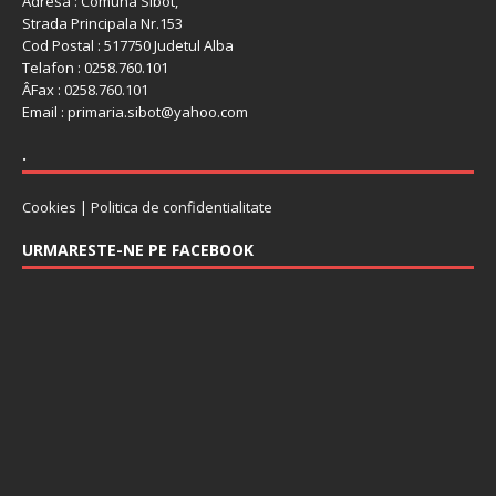
Adresa : Comuna Sibot,
Strada Principala Nr.153
Cod Postal : 517750 Judetul Alba
Telafon : 0258.760.101
ÂFax : 0258.760.101
Email : primaria.sibot@yahoo.com
.
Cookies
|
Politica de confidentialitate
URMARESTE-NE PE FACEBOOK