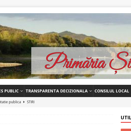
ES PUBLIC
TRANSPARENTA DECIZIONALA
CONSILUL LOCAL
itatie publica
STIRI
unț licitatie-13 octombrie 2023
STIRI
UTI
 – Licitație publica-18.09.2023
STIRI