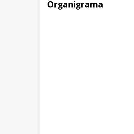
[ martie 3, 2023 ]
Anunt 
Organigrama
[ aprilie 2, 2025 ]
Anunțul