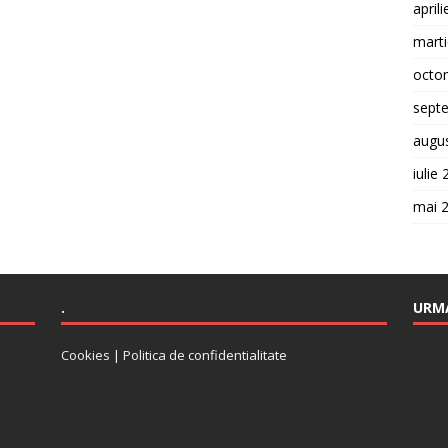
april
mart
octo
sept
augu
iulie
mai 
.
URMA
Cookies
|
Politica de confidentialitate