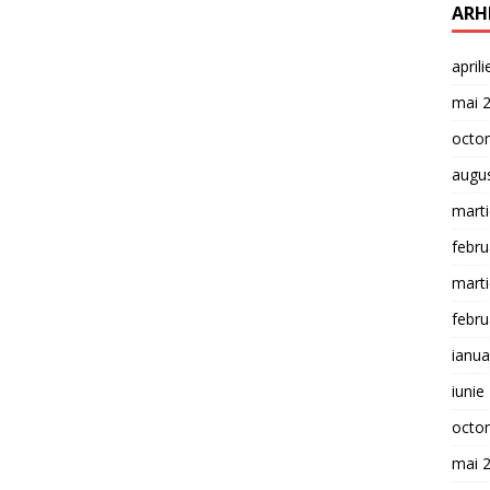
ARH
april
mai 
octo
augu
mart
febru
mart
febru
ianua
iunie
octo
mai 