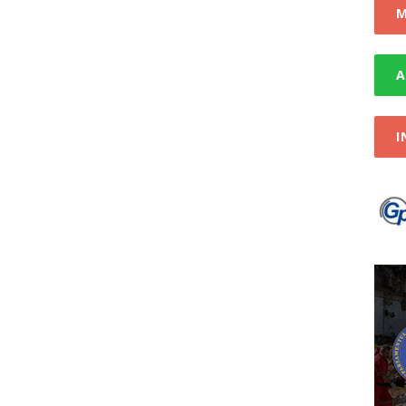
publicitar-03.03.2023
STIRI
M
 de interes public privind Licitație Pajiști
STIRI
A
I