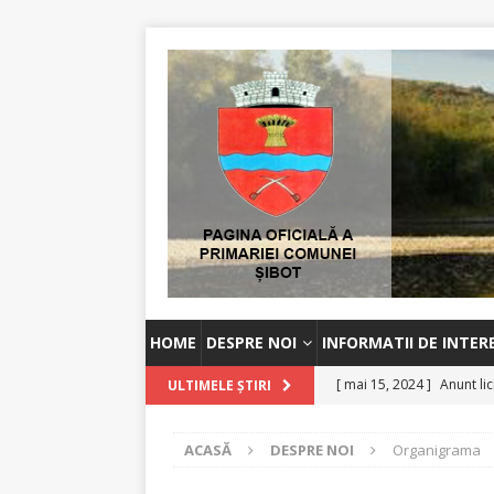
HOME
DESPRE NOI
INFORMATII DE INTER
[ mai 15, 2024 ]
Anunt lic
ULTIMELE ȘTIRI
[ octombrie 2, 2023 ]
An
ACASĂ
DESPRE NOI
Organigrama
[ august 30, 2023 ]
Anunț