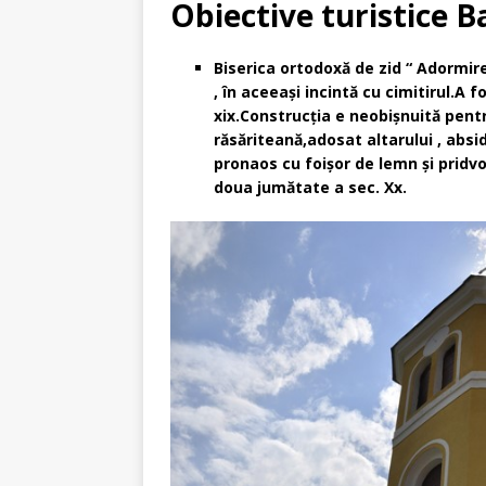
[ martie 3, 2023 ]
Anunt 
Obiective turistice 
[ aprilie 2, 2025 ]
Anunțul
Biserica ortodoxă de zid “ Adormire
, în aceeaşi incintă cu cimitirul.A 
xix.Construcţia e neobişnuită pentr
răsăriteană,adosat altarului , absi
pronaos cu foişor de lemn şi pridvor
doua jumătate a sec. Xx.