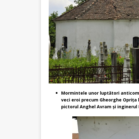
Mormintele unor luptători anticomu
veci eroi precum Gheorghe Opriţa lu
pictorul Anghel Avram şi inginerul 