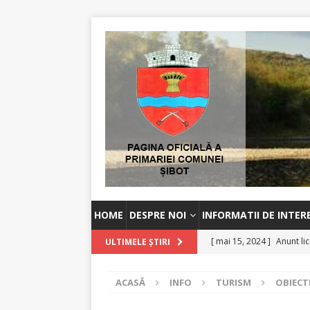
HOME
DESPRE NOI
INFORMATII DE INTER
[ mai 15, 2024 ]
Anunt lic
ULTIMELE ȘTIRI
[ octombrie 2, 2023 ]
An
ACASĂ
INFO
TURISM
OBIECT
[ august 30, 2023 ]
Anunț