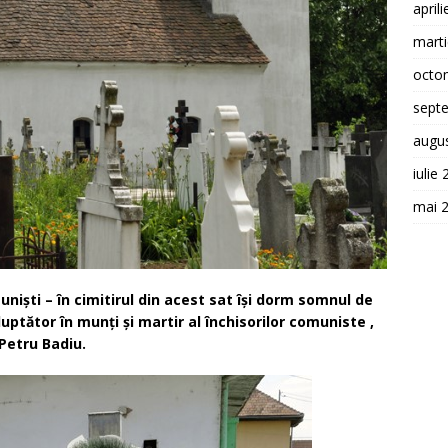
april
mart
octo
sept
augu
iulie
mai 
nişti – în cimitirul din acest sat îşi dorm somnul de
ptător în munţi şi martir al închisorilor comuniste ,
Petru Badiu.