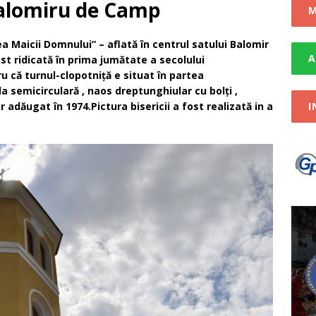
publicitar-03.03.2023
STIRI
Balomiru de Camp
M
 de interes public privind Licitație Pajiști
STIRI
a Maicii Domnului” – aflată în centrul satului Balomir
A
fost ridicată în prima jumătate a secolului
u că turnul-clopotniţă e situat în partea
da semicirculară , naos dreptunghiular cu bolţi ,
 adăugat în 1974.Pictura bisericii a fost realizată in a
I