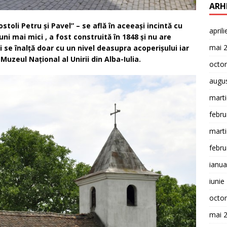
ARH
ostoli Petru şi Pavel” – se află în aceeaşi incintă cu
april
uni mai mici , a fost construită în 1848 şi nu are
mai 
i se înalţă doar cu un nivel deasupra acoperişului iar
Muzeul Naţional al Unirii din Alba-Iulia.
octo
augu
mart
febru
mart
febru
ianua
iunie
octo
mai 