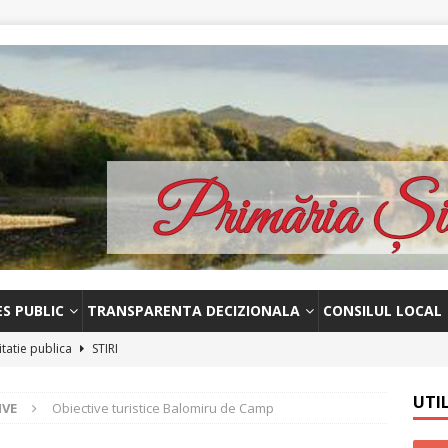
ES PUBLIC
TRANSPARENTA DECIZIONALA
CONSILUL LOCAL
itatie publica
STIRI
unț licitatie-13 octombrie 2023
STIRI
UTI
IVE
Obiective turistice Balomiru de Camp
 – Licitație publica-18.09.2023
STIRI