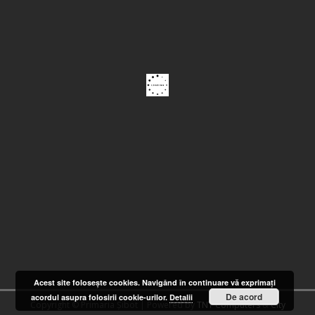
Acest site foloseşte cookies. Navigând în continuare vă exprimaţi
De acord
acordul asupra folosirii cookie-urilor.
Detalii
Copyright © Primaria Șibot | Powered by
TNT Computers
&
City