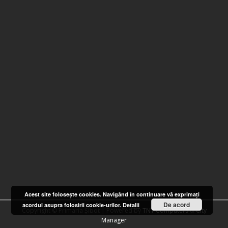
Acest site foloseşte cookies. Navigând în continuare vă exprimaţi
De acord
acordul asupra folosirii cookie-urilor.
Detalii
Copyright © Primaria Șibot | Powered by
TNT Computers
&
City
Manager