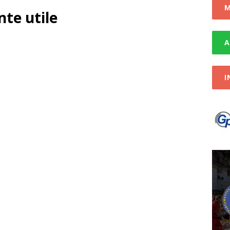
publicitar-03.03.2023
STIRI
M
te utile
 de interes public privind Licitație Pajiști
STIRI
A
I