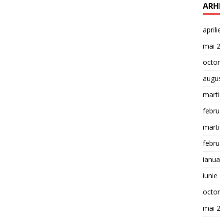
ARH
april
mai 
octo
augu
mart
febru
mart
febru
ianua
iunie
octo
mai 