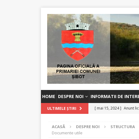
HOME
DESPRE NOI
INFORMATII DE INTER
[ mai 15, 2024 ]
Anunt lic
ULTIMELE ȘTIRI
[ octombrie 2, 2023 ]
An
ACASĂ
DESPRE NOI
STRUCTURA
[ august 30, 2023 ]
Anunț
Documente utile