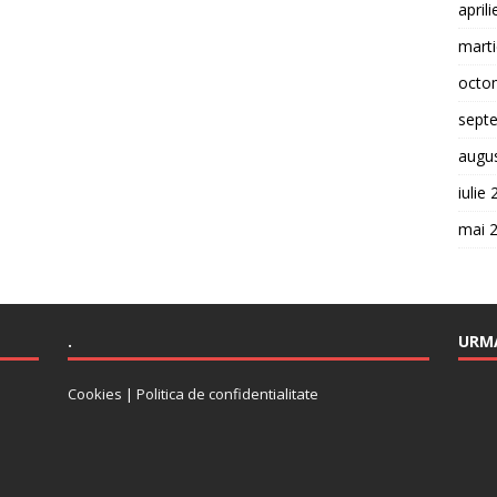
april
mart
octo
sept
augu
iulie
mai 
.
URMA
Cookies
|
Politica de confidentialitate