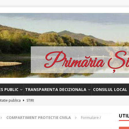
ES PUBLIC
TRANSPARENTA DECIZIONALA
CONSILUL LOCAL
itatie publica
STIRI
unț licitatie-13 octombrie 2023
STIRI
UTI
COMPARTIMENT PROTECTIE CIVILA
Formulare /
 – Licitație publica-18.09.2023
STIRI