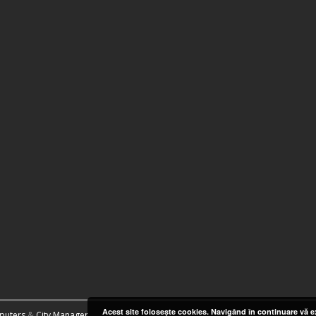
Acest site foloseşte cookies. Navigând în continuare vă ex
puters
&
City Manager