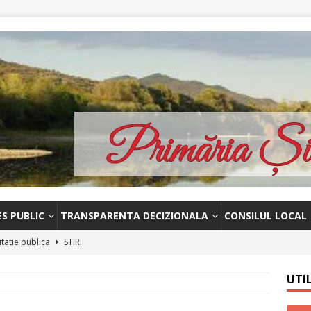
ES PUBLIC
TRANSPARENTA DECIZIONALA
CONSILUL LOCAL
itatie publica
STIRI
unț licitatie-13 octombrie 2023
STIRI
UTI
 – Licitație publica-18.09.2023
STIRI