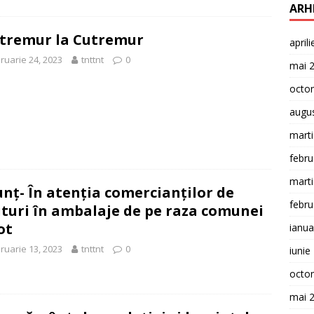
ARH
tremur la Cutremur
april
ruarie 24, 2023
tnttnt
0
mai 
octo
augu
mart
febru
mart
nț- În atenția comercianților de
febru
turi în ambalaje de pe raza comunei
ot
ianua
ruarie 13, 2023
tnttnt
0
iunie
octo
mai 