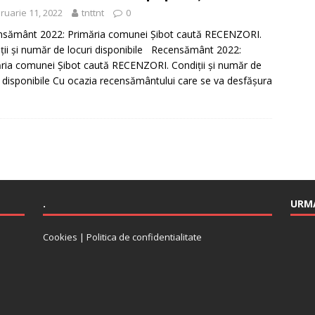
ruarie 11, 2022
tnttnt
0
sământ 2022: Primăria comunei Șibot caută RECENZORI.
ții și număr de locuri disponibile Recensământ 2022:
ria comunei Șibot caută RECENZORI. Condiții și număr de
i disponibile Cu ocazia recensământului care se va desfășura
.
URMA
Cookies
|
Politica de confidentialitate